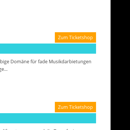
Zum Ticketshop
ubige Domäne für fade Musikdarbietungen
e...
Zum Ticketshop