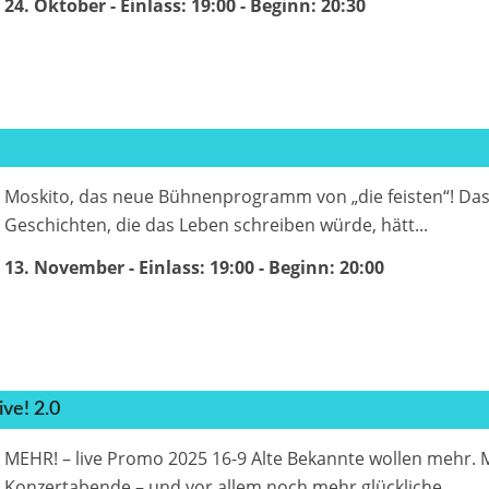
24. Oktober - Einlass: 19:00
- Beginn:
20:30
Moskito, das neue Bühnenprogramm von „die feisten“! 
Geschichten, die das Leben schreiben würde, hätt...
13. November - Einlass: 19:00
- Beginn:
20:00
ve! 2.0
MEHR! – live Promo 2025 16-9 Alte Bekannte wollen mehr.
Konzertabende – und vor allem noch mehr glückliche...