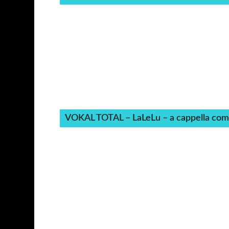
VOKAL TOTAL – LaLeLu – a cappella c